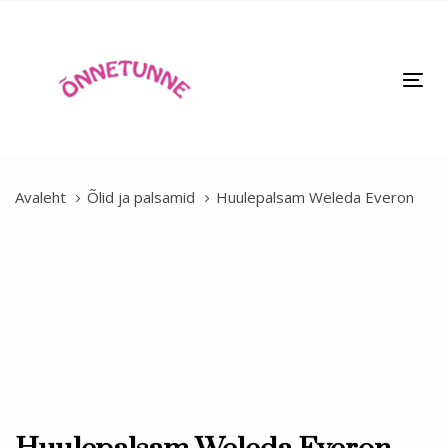
Skip
Skip
links
to
primary
Tog
navigation
nav
Skip
to
content
Avaleht
Õlid ja palsamid
Huulepalsam Weleda Everon
Huulepalsam
Weleda
Everon
quantity