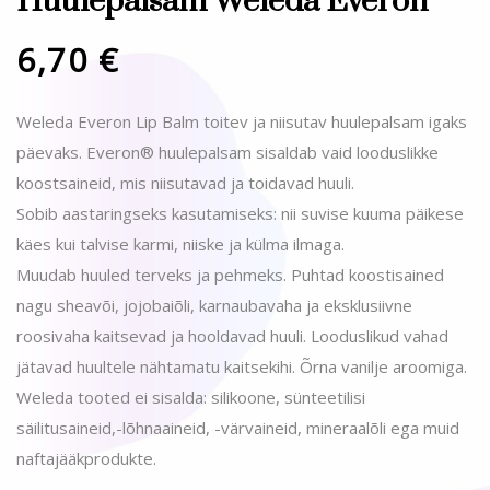
Huulepalsam Weleda Everon
6,70
€
Weleda Everon Lip Balm toitev ja niisutav huulepalsam igaks
päevaks. Everon® huulepalsam sisaldab vaid looduslikke
koostsaineid, mis niisutavad ja toidavad huuli.
Sobib aastaringseks kasutamiseks: nii suvise kuuma päikese
käes kui talvise karmi, niiske ja külma ilmaga.
Muudab huuled terveks ja pehmeks. Puhtad koostisained
nagu sheavõi, jojobaiõli, karnaubavaha ja eksklusiivne
roosivaha kaitsevad ja hooldavad huuli. Looduslikud vahad
jätavad huultele nähtamatu kaitsekihi. Õrna vanilje aroomiga.
Weleda tooted ei sisalda: silikoone, sünteetilisi
säilitusaineid,-lõhnaaineid, -värvaineid, mineraalõli ega muid
naftajääkprodukte.