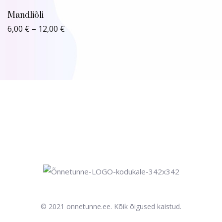
Mandliõli
Price
6,00
€
–
12,00
€
range:
6,00 €
through
12,00 €
© 2021 onnetunne.ee. Kõik õigused kaistud.