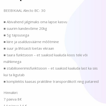
BEEBIKAAL Alecto BC- 30
■ Abivahend jälgimaks oma lapse kasvu
■ suurim kandevõime 20kg
■ 5g täpsusega
■ kiire ja usaldusväärne mõõtmine
■ suur ja lihtsasti loetav ekraan
■ taara funktsioon – et saaksid kaaluda koos teki või
mähkmega
■ stabiliseerimisfunktsioon – et saaksid kaaluda last ka siis
kui ta liigutab
■ komplektis kaasas praktiline transpordikott ning patareid
Hinnakiri:
7 päeva 8€
14 päeva 14 €