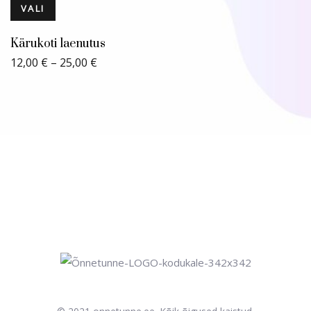
VALI
Kärukoti laenutus
Price
12,00
€
–
25,00
€
range:
12,00 €
through
25,00 €