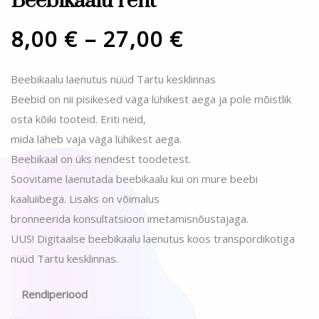
Beebikaalu rent
8,00
€
–
27,00
€
Beebikaalu laenutus nüüd Tartu kesklinnas
Beebid on nii pisikesed väga lühikest aega ja pole mõistlik
osta kõiki tooteid. Eriti neid,
mida läheb vaja väga lühikest aega.
Beebikaal on üks nendest toodetest.
Soovitame laenutada beebikaalu kui on mure beebi
kaaluiibega. Lisaks on võimalus
bronneerida konsultatsioon imetamisnõustajaga.
UUS! Digitaalse beebikaalu laenutus koos transpordikotiga
nüüd Tartu kesklinnas.
Rendiperiood